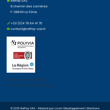
Reffay SAS
8 chemin des carrières
F-38840 La Sône
+33 (0)4 76 64 41 75
contact@reffay-sas.fr
Entreprise de plasturgie
Entreprise injection plastique
© 2015 Reffay SAS - Réalisé par
Licom Développement
|
Mentions