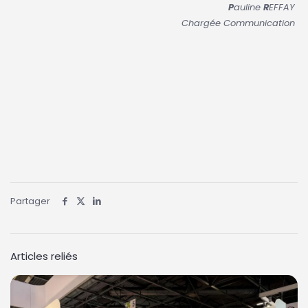
P
auline
R
EFFAY
Chargée Communication
Partager
Articles reliés