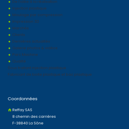
De l'idée à la réalisation
Injection plastique
Moulage par compression
Impression 3D
Marchés
Clients
Dernières actualités
Galerie photos & vidéos
Parc Machine
Qualité
Sous traitant injection plastique
Fabricant de boite plastique et bac plastique
Coordonnées
Reffay SAS
8 chemin des carrières
F-38840 La Sône