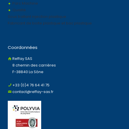
Parc Machine
Qualité
Sous traitant injection plastique
Fabricant de boite plastique et bac plastique
Coordonnées
Reffay SAS
8 chemin des carrières
F-38840 La Sône
+33 (0)4 76 64 41 75
contact@reffay-sas.fr