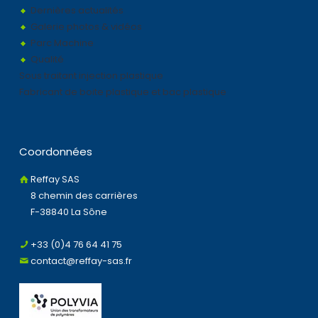
Dernières actualités
Galerie photos & vidéos
Parc Machine
Qualité
Sous traitant injection plastique
Fabricant de boite plastique et bac plastique
Coordonnées
Reffay SAS
8 chemin des carrières
F-38840 La Sône
+33 (0)4 76 64 41 75
contact@reffay-sas.fr