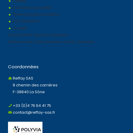
Clients
Dernières actualités
Galerie photos & vidéos
Parc Machine
Qualité
Sous traitant injection plastique
Fabricant de boite plastique et bac plastique
Coordonnées
Reffay SAS
8 chemin des carrières
F-38840 La Sône
+33 (0)4 76 64 41 75
contact@reffay-sas.fr