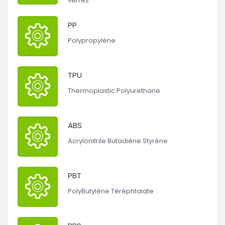
verres
PP
Polypropylène
TPU
Thermoplastic Polyurethane
ABS
Acrylonitrile Butadiène Styrène
PBT
PolyButylène Téréphtalate