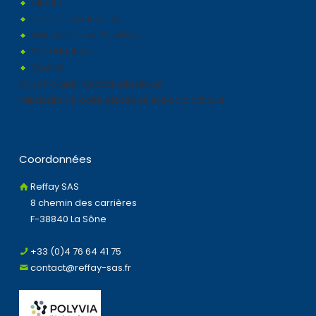
Clients
Dernières actualités
Galerie photos & vidéos
Parc Machine
Qualité
Sous traitant injection plastique
Fabricant de boite plastique et bac plastique
Coordonnées
Reffay SAS
8 chemin des carrières
F-38840 La Sône
+33 (0)4 76 64 41 75
contact@reffay-sas.fr