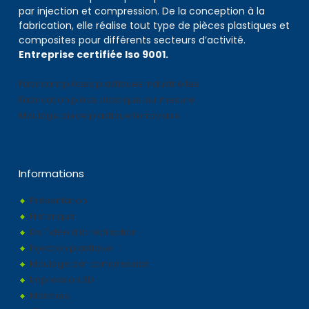
par injection et compression. De la conception à la
fabrication, elle réalise tout type de pièces plastiques et
composites pour différents secteurs d’activité.
Entreprise certifiée Iso 9001.
Fabricant pièces plastiques industrielles
Fabrication pièce plastique sur mesure
Moulage piece plastique ferroviaire
Informations
Présentation
Historique
De l'idée à la réalisation
Injection plastique
Moulage par compression
Impression 3D
Marchés