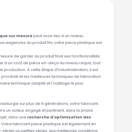
ique sur mesure
peut avoir lieu à un niveau
x exigences du produit fini, votre piece plastique est
n mesure de garder au produit final ses fonctionnalités
uer à un coût de pièce en-deça du niveau requis, tout
 production. A cette étape d'industrialisation, il est
 procédé et les meilleures techniques de fabrication
naire technique adapté et l'outillage le plus
plasturgie sur plus de 6 générations, votre fabricant
era un acteur engagé et pertinent, dans la phase
rojet, dans une
recherche d’optimisation des
. Votre fabricant piece plastique est également en
séries ou petites séries, aux meilleures conditions