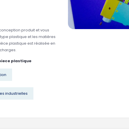
 conception produit et vous
otype plastique et les matières
ièce plastique est réalisée en
 charges.
piece plastique
tion
es industrielles