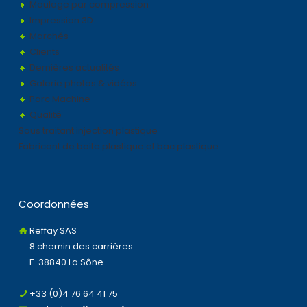
Moulage par compression
Impression 3D
Marchés
Clients
Dernières actualités
Galerie photos & vidéos
Parc Machine
Qualité
Sous traitant injection plastique
Fabricant de boite plastique et bac plastique
Coordonnées
Reffay SAS
8 chemin des carrières
F-38840 La Sône
+33 (0)4 76 64 41 75