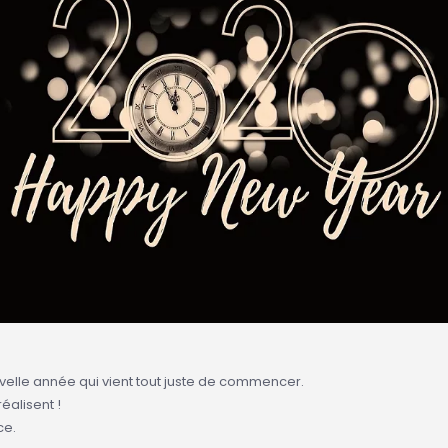
elle année qui vient tout juste de commencer.
éalisent !
ce.