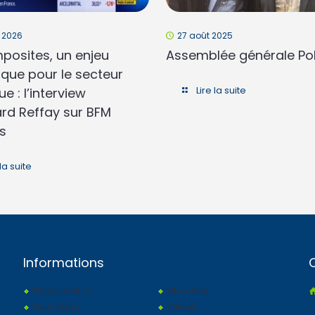
r 2026
27 août 2025
posites, un enjeu
Assemblée générale Pol
ique pour le secteur
Lire la suite
ue : l’interview
rd Reffay sur BFM
s
 la suite
Informations
Présentation
Marchés
Historique
Clients