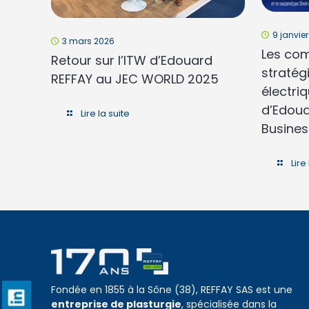
9 janvie
3 mars 2026
Les com
Retour sur l’ITW d’Edouard
stratég
REFFAY au JEC WORLD 2025
électriq
d’Edoua
Lire la suite
Busines
Lire
Fondée en 1855 à la Sône (38), REFFAY SAS est une
entreprise de plasturgie
, spécialisée dans la