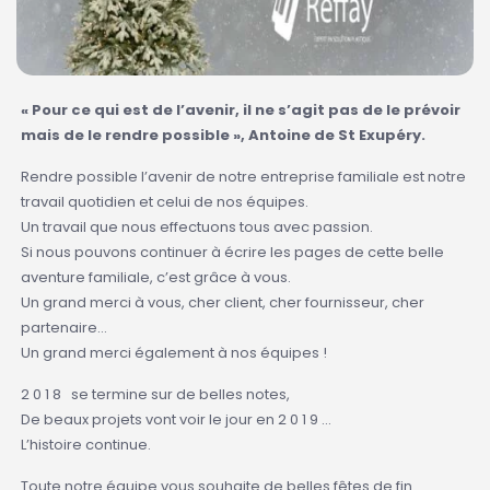
«
Pour ce qui est de l
’
avenir, il ne s
’
agit pas de le pr
é
voir
mais de le rendre possible
»
, Antoine de St Exup
é
ry.
Rendre possible l’avenir de notre entreprise familiale est notre
travail quotidien et celui de nos équipes.
Un travail que nous effectuons tous avec passion.
Si nous pouvons continuer à écrire les pages de cette belle
aventure familiale, c’est grâce à vous.
Un grand merci à vous, cher client, cher fournisseur, cher
partenaire…
Un grand merci également à nos équipes !
2 0 1 8 se termine sur de belles notes,
De beaux projets vont voir le jour en 2 0 1 9 …
L’histoire continue.
Toute notre équipe vous souhaite de belles fêtes de fin