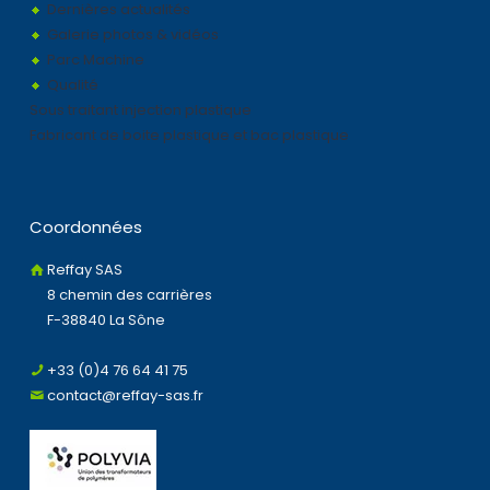
Dernières actualités
Galerie photos & vidéos
Parc Machine
Qualité
Sous traitant injection plastique
Fabricant de boite plastique et bac plastique
Coordonnées
Reffay SAS
8 chemin des carrières
F-38840 La Sône
+33 (0)4 76 64 41 75
contact@reffay-sas.fr