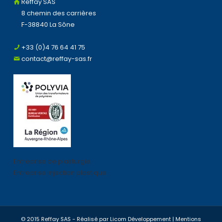
Reffay SAS
8 chemin des carrières
F-38840 La Sône
+33 (0)4 76 64 41 75
contact@reffay-sas.fr
Entreprise de plasturgie
Entreprise injection plastique
© 2015 Reffay SAS - Réalisé par
Licom Développement
|
Mentions