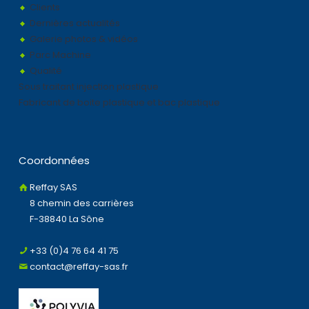
Clients
Dernières actualités
Galerie photos & vidéos
Parc Machine
Qualité
Sous traitant injection plastique
Fabricant de boite plastique et bac plastique
Coordonnées
Reffay SAS
8 chemin des carrières
F-38840 La Sône
+33 (0)4 76 64 41 75
contact@reffay-sas.fr