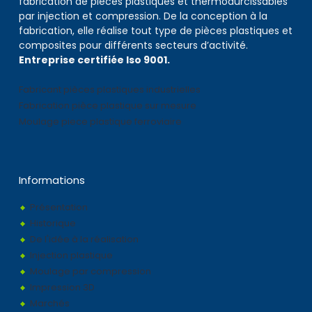
fabrication de pièces plastiques et thermodurcissables
par injection et compression. De la conception à la
fabrication, elle réalise tout type de pièces plastiques et
composites pour différents secteurs d’activité.
Entreprise certifiée Iso 9001.
Fabricant pièces plastiques industrielles
Fabrication pièce plastique sur mesure
Moulage piece plastique ferroviaire
Informations
Présentation
Historique
De l'idée à la réalisation
Injection plastique
Moulage par compression
Impression 3D
Marchés