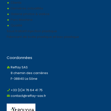
Clients
Dernières actualités
Galerie photos & vidéos
Parc Machine
Qualité
Sous traitant injection plastique
Fabricant de boite plastique et bac plastique
Coordonnées
Reffay SAS
8 chemin des carrières
F-38840 La Sône
+33 (0)4 76 64 41 75
contact@reffay-sas.fr