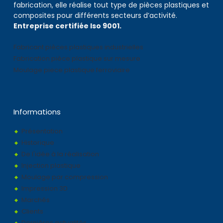
fabrication, elle réalise tout type de pièces plastiques et
composites pour différents secteurs d’activité.
Entreprise certifiée Iso 9001.
Fabricant pièces plastiques industrielles
Fabrication pièce plastique sur mesure
Moulage piece plastique ferroviaire
Informations
Présentation
Historique
De l'idée à la réalisation
Injection plastique
Moulage par compression
Impression 3D
Marchés
Clients
Dernières actualités