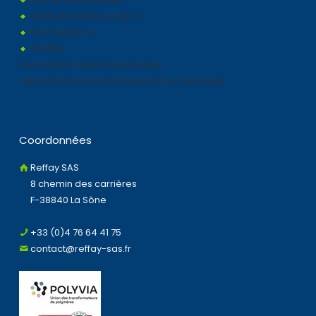
Galerie photos & vidéos
Parc Machine
Qualité
Sous traitant injection plastique
Fabricant de boite plastique et bac plastique
Coordonnées
Reffay SAS
8 chemin des carrières
F-38840 La Sône
+33 (0)4 76 64 41 75
contact@reffay-sas.fr