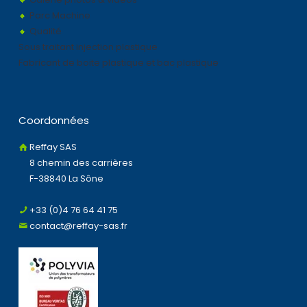
Parc Machine
Qualité
Sous traitant injection plastique
Fabricant de boite plastique et bac plastique
Coordonnées
Reffay SAS
8 chemin des carrières
F-38840 La Sône
+33 (0)4 76 64 41 75
contact@reffay-sas.fr