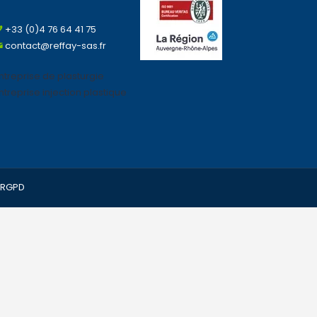
+33 (0)4 76 64 41 75
contact@reffay-sas.fr
ntreprise de plasturgie
ntreprise injection plastique
RGPD