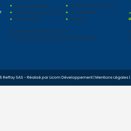
Injection plastique
Galerie photos & vidéos
e
Moulage par compression
Parc Machine
Impression 3D
Qualité
Sous traitant injection plastique
E
Fabricant de boite plastique et bac plastique
E
5 Reffay SAS - Réalisé par
Licom Développement
|
Mentions Légales
|