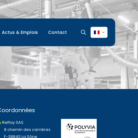
Actus & Emplois
Contact
Coordonnées
Reffay SAS
8 chemin des carrières
F-38840 La Sône