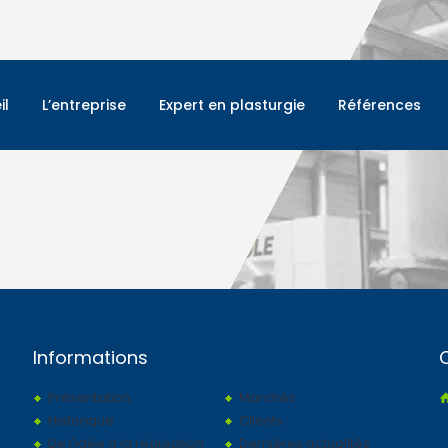
il
L’entreprise
Expert en plasturgie
Références
Informations
Présentation
Marchés
Historique
Clients
De l'idée à la réalisation
Dernières actualités