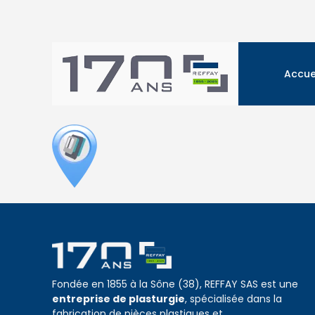
Accue
Fondée en 1855 à la Sône (38), REFFAY SAS est une
entreprise de plasturgie
, spécialisée dans la
fabrication de pièces plastiques et