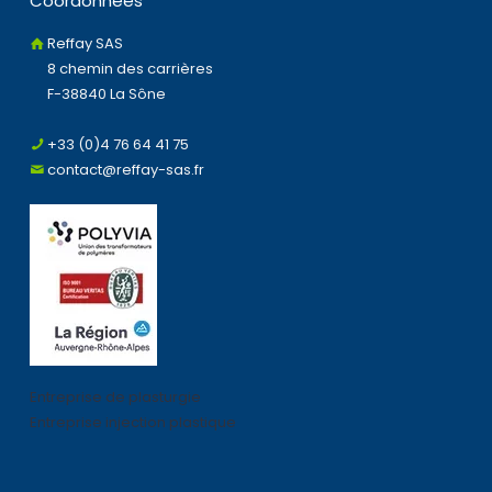
Coordonnées
Reffay SAS
8 chemin des carrières
F-38840 La Sône
+33 (0)4 76 64 41 75
contact@reffay-sas.fr
Entreprise de plasturgie
Entreprise injection plastique