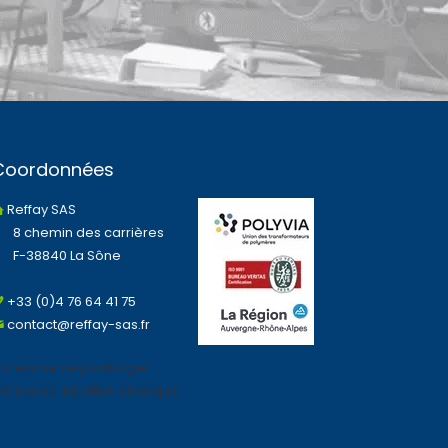
Coordonnées
Reffay SAS
8 chemin des carrières
F-38840 La Sône
+33 (0)4 76 64 41 75
contact@reffay-sas.fr
ntreprise de plasturgie
ntreprise injection plastique