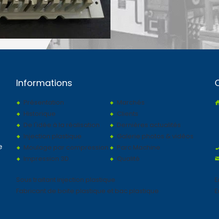
Informations
Présentation
Marchés
Historique
Clients
De l'idée à la réalisation
Dernières actualités
Injection plastique
Galerie photos & vidéos
e
Moulage par compression
Parc Machine
Impression 3D
Qualité
Sous traitant injection plastique
E
Fabricant de boite plastique et bac plastique
E