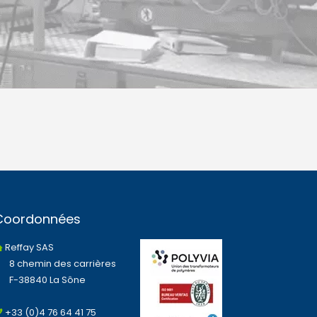
Coordonnées
Reffay SAS
8 chemin des carrières
F-38840 La Sône
+33 (0)4 76 64 41 75