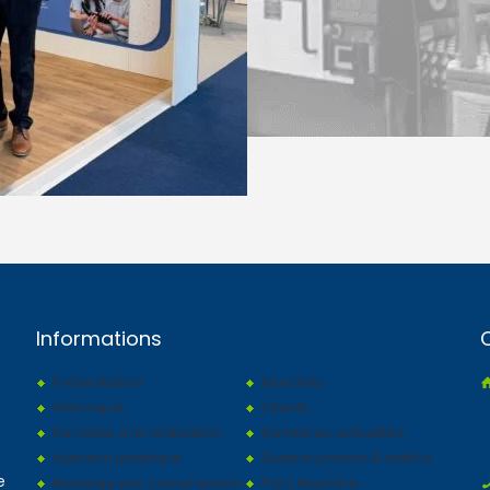
Informations
Présentation
Marchés
Historique
Clients
De l'idée à la réalisation
Dernières actualités
Injection plastique
Galerie photos & vidéos
e
Moulage par compression
Parc Machine