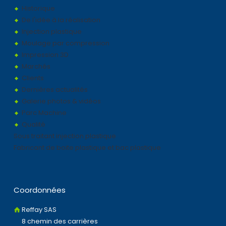
Historique
De l'idée à la réalisation
Injection plastique
Moulage par compression
Impression 3D
Marchés
Clients
Dernières actualités
Galerie photos & vidéos
Parc Machine
Qualité
Sous traitant injection plastique
Fabricant de boite plastique et bac plastique
Coordonnées
Reffay SAS
8 chemin des carrières