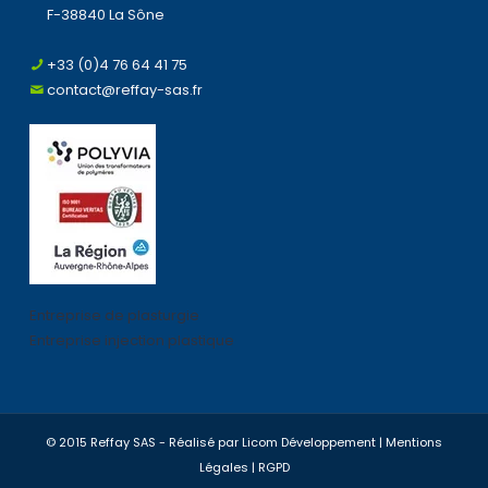
F-38840 La Sône
+33 (0)4 76 64 41 75
contact@reffay-sas.fr
Entreprise de plasturgie
Entreprise injection plastique
© 2015 Reffay SAS - Réalisé par
Licom Développement
|
Mentions
Légales
|
RGPD