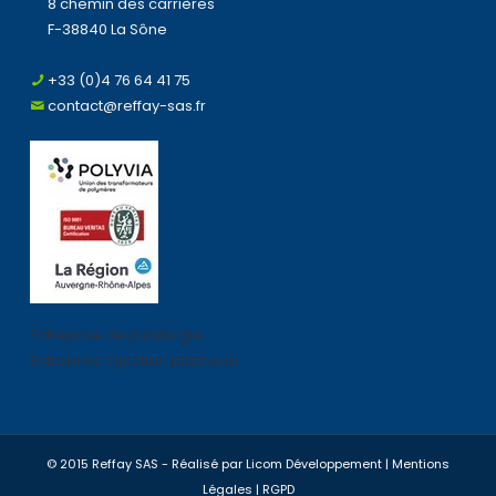
8 chemin des carrières
F-38840 La Sône
+33 (0)4 76 64 41 75
contact@reffay-sas.fr
Entreprise de plasturgie
Entreprise injection plastique
© 2015 Reffay SAS - Réalisé par
Licom Développement
|
Mentions
Légales
|
RGPD