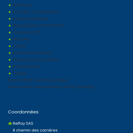
Historique
De l'idée à la réalisation
Injection plastique
Moulage par compression
Impression 3D
Marchés
Clients
Dernières actualités
Galerie photos & vidéos
Parc Machine
Qualité
Sous traitant injection plastique
Fabricant de boite plastique et bac plastique
Coordonnées
Reffay SAS
8 chemin des carrières