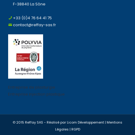
F-38840 La Sône
+33 (0)4 76 64 41 75
contact@reffay-sas.fr
Entreprise de plasturgie
Entreprise injection plastique
© 2015 Reffay SAS - Réalisé par
Licom Développement
|
Mentions
Légales
|
RGPD