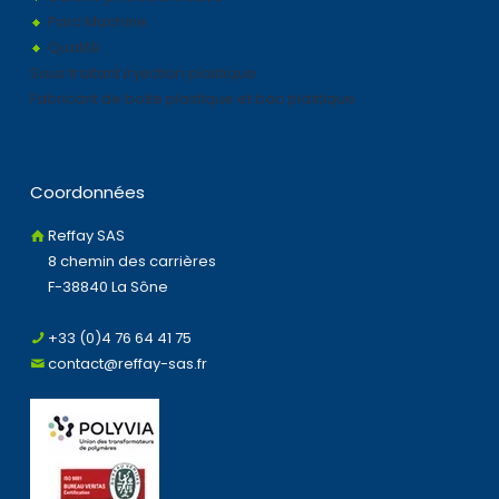
Parc Machine
Qualité
Sous traitant injection plastique
Fabricant de boite plastique et bac plastique
Coordonnées
Reffay SAS
8 chemin des carrières
F-38840 La Sône
+33 (0)4 76 64 41 75
contact@reffay-sas.fr