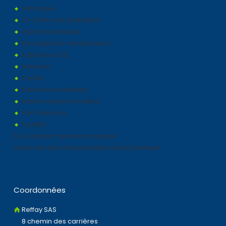
Historique
De l'idée à la réalisation
Injection plastique
Moulage par compression
Impression 3D
Marchés
Clients
Dernières actualités
Galerie photos & vidéos
Parc Machine
Qualité
Sous traitant injection plastique
Fabricant de boite plastique et bac plastique
Coordonnées
Reffay SAS
8 chemin des carrières