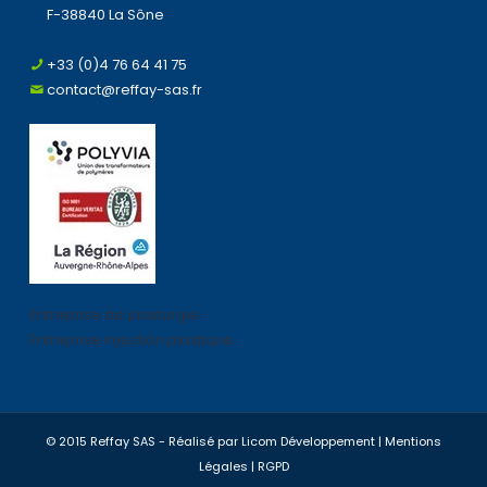
F-38840 La Sône
+33 (0)4 76 64 41 75
contact@reffay-sas.fr
Entreprise de plasturgie
Entreprise injection plastique
© 2015 Reffay SAS - Réalisé par
Licom Développement
|
Mentions
Légales
|
RGPD