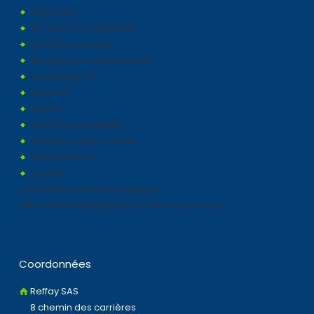
Historique
De l'idée à la réalisation
Injection plastique
Moulage par compression
Impression 3D
Marchés
Clients
Dernières actualités
Galerie photos & vidéos
Parc Machine
Qualité
Sous traitant injection plastique
Fabricant de boite plastique et bac plastique
Coordonnées
Reffay SAS
8 chemin des carrières