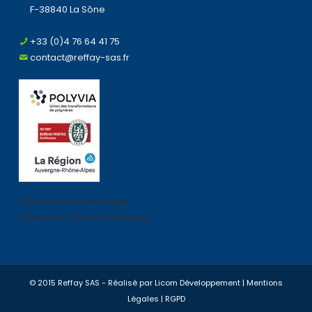
F-38840 La Sône
+33 (0)4 76 64 41 75
contact@reffay-sas.fr
Entreprise de plasturgie
Entreprise injection plastique
© 2015 Reffay SAS - Réalisé par
Licom Développement
|
Mentions
Légales
|
RGPD