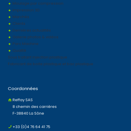
Moulage par compression
Impression 3D
Marchés
Clients
Dernières actualités
Galerie photos & vidéos
Parc Machine
Qualité
Sous traitant injection plastique
Fabricant de boite plastique et bac plastique
Coordonnées
Reffay SAS
8 chemin des carrières
F-38840 La Sône
+33 (0)4 76 64 41 75