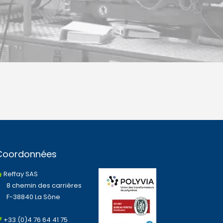
Coordonnées
Reffay SAS
8 chemin des carrières
F-38840 La Sône
+33 (0)4 76 64 41 75