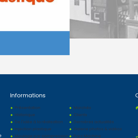
Informations
Présentation
Marchés
Historique
Clients
De l'idée à la réalisation
Dernières actualités
Injection plastique
Galerie photos & vidéos
e
Moulage par compression
Parc Machine