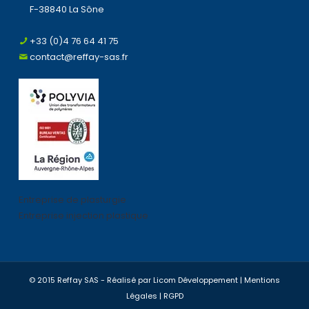
F-38840 La Sône
+33 (0)4 76 64 41 75
contact@reffay-sas.fr
Entreprise de plasturgie
Entreprise injection plastique
© 2015 Reffay SAS - Réalisé par
Licom Développement
|
Mentions
Légales
|
RGPD