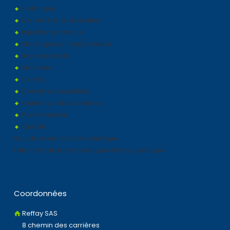
Historique
De l'idée à la réalisation
Injection plastique
Moulage par compression
Impression 3D
Marchés
Clients
Dernières actualités
Galerie photos & vidéos
Parc Machine
Qualité
Sous traitant injection plastique
Fabricant de boite plastique et bac plastique
Coordonnées
Reffay SAS
8 chemin des carrières